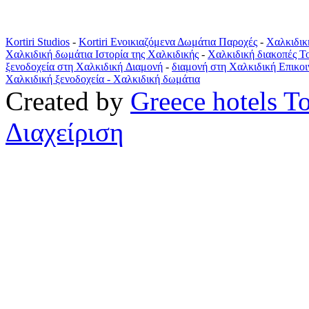
Kortiri Studios
-
Kortiri Ενοικιαζόμενα Δωμάτια Παροχές
-
Χαλκιδικ
Χαλκιδική δωμάτια Ιστορία της Χαλκιδικής
-
Χαλκιδική διακοπές Τ
ξενοδοχεία στη Χαλκιδική Διαμονή
-
διαμονή στη Χαλκιδική Επικοι
Χαλκιδική ξενοδοχεία -
Χαλκιδική δωμάτια
Created by
Greece hotels T
Διαχείριση