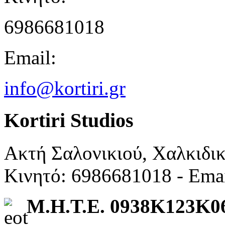
6986681018
Email:
info@kortiri.gr
Kortiri Studios
Ακτή Σαλονικιού, Χαλκιδι
Κινητό: 6986681018 - Ema
Μ.Η.Τ.Ε. 0938K123K0