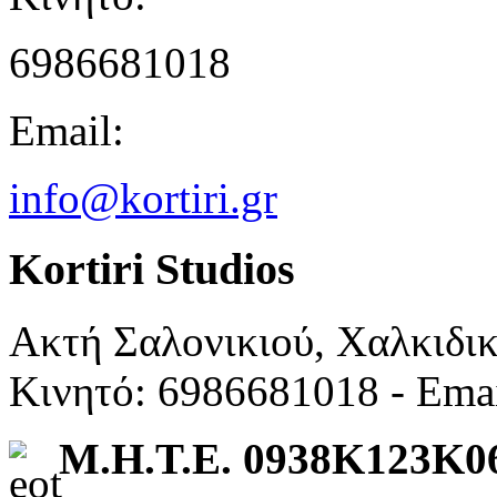
6986681018
Email:
info@kortiri.gr
Kortiri Studios
Ακτή Σαλονικιού, Χαλκιδι
Κινητό: 6986681018 - Ema
Μ.Η.Τ.Ε. 0938K123K0