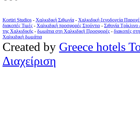
Kortiri Studios
-
Χαλκιδική Σιθωνία
-
Χαλκιδική ξενοδοχεία Παροχέ
διακοπές Τιμές
-
Χαλκιδική προσφορές Στούντιο
-
Σιθονία Τρίκλινο
της Χαλκιδικής
-
δωμάτια στη Χαλκιδική Προσφορές
-
διακοπές στ
Χαλκιδική δωμάτια
Created by
Greece hotels T
Διαχείριση