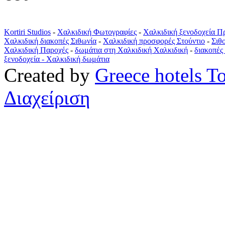
Kortiri Studios
-
Χαλκιδική Φωτογραφίες
-
Χαλκιδική ξενοδοχεία Π
Χαλκιδική διακοπές Σιθωνία
-
Χαλκιδική προσφορές Στούντιο
-
Σιθ
Χαλκιδική Παροχές
-
δωμάτια στη Χαλκιδική Χαλκιδική
-
διακοπές
ξενοδοχεία -
Χαλκιδική δωμάτια
Created by
Greece hotels T
Διαχείριση