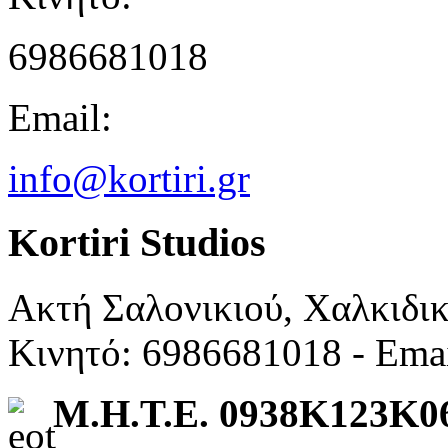
6986681018
Email:
info@kortiri.gr
Kortiri Studios
Ακτή Σαλονικιού, Χαλκιδι
Κινητό: 6986681018 - Ema
Μ.Η.Τ.Ε. 0938K123K0